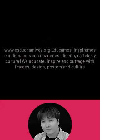
www.escuchamivoz.org
Educamos, inspiramos
e indignamos con imágenes, diseño, carteles y
cultura | We educate, inspire and outrage with
images, design, posters and culture