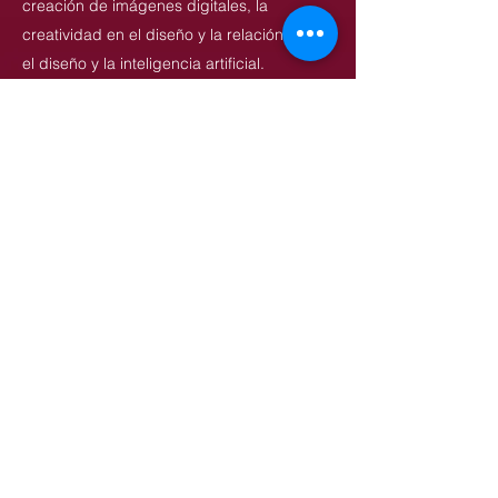
creación de imágenes digitales, la
creatividad en el diseño y la relación entre
el diseño y la inteligencia artificial.
Sus carteles se han exhibido en más de 60
países y han recibido más de 400 premios
de diseño nacionales e internacionales,
entre ellos el Premio Red Dot de Diseño, el
Premio iF de Diseño, la Bienal Internacional
de Carteles de Varsovia, la Bienal
Internacional de Carteles de México, la
Bienal Internacional de Diseño Gráfico
Golden Bee, el Festival Internacional de
Diseño Gráfico PLASTER y el Concurso
Internacional de Carteles Poster Stellars.
En 2026, Chen fue invitado a presentar su
primera exposición individual en Toruń,