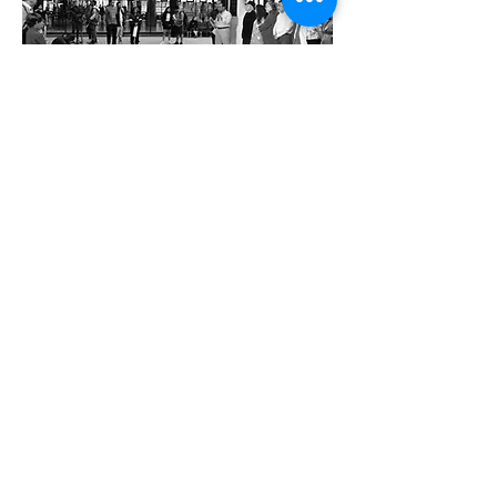
2018
Enciende una luz
Turn a light on
Exhibiciones | Exhibitions
- La Colmena - Zapopan, Jalisco.
posters